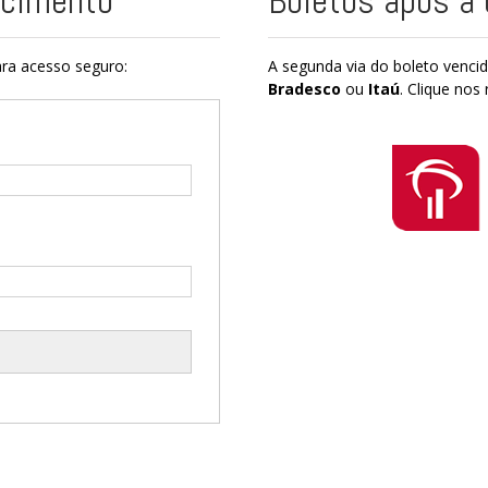
ncimento
Boletos após a
ra acesso seguro:
A segunda via do boleto venci
Bradesco
ou
Itaú
. Clique nos