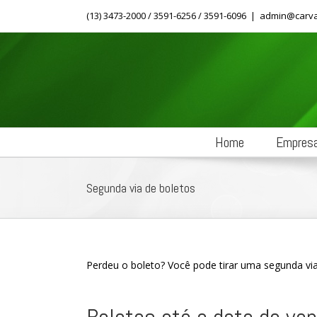
Skip
(13) 3473-2000 / 3591-6256 / 3591-6096
|
admin@carva
to
content
Home
Empres
Segunda via de boletos
Perdeu o boleto? Você pode tirar uma segunda v