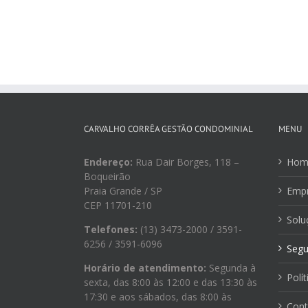
CARVALHO CORRÊA GESTÃO CONDOMINIAL
MENU
Endereço:
Rua Dair Borges, 118 –
Hom
Boqueirão
Praia Grande / SP
Emp
CEP 11701-210
Solu
Telefones:
(13) 3473-2000 / 3591-
6256 / 3591-6096
Segu
Horário de atendimento:
Segunda à
Polít
sexta, das 8:00 às 12:00 e das 13:30 às
17:30 e aos sábados, das 8:00 às
Cont