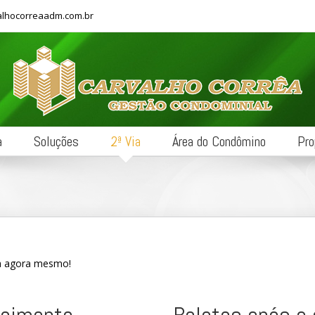
lhocorreaadm.com.br
a
Soluções
2ª Via
Área do Condômino
Pro
ia agora mesmo!