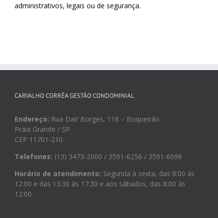
administrativos, legais ou de segurança.
CARVALHO CORRÊA GESTÃO CONDOMINIAL
Endereço:
Rua Dair Borges, 118 – Boqueirão
Praia Grande / SP
CEP 11701-210
Telefones:
(13) 3473-2000 / 3591-6256 / 3591-6096
Horário de atendimento:
Segunda à sexta, das 8:00 às
12:00 e das 13:30 às 17:30 e aos sábados, das 8:00 às
12:00.